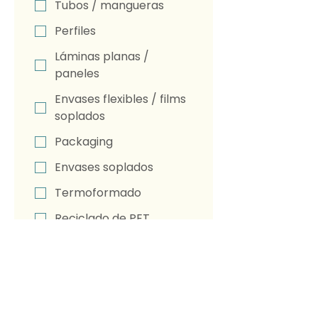
Tubos / mangueras
Perfiles
Láminas planas /
paneles
Envases flexibles / films
soplados
Packaging
Envases soplados
Termoformado
Reciclado de PET
Reciclado de plásticos
en general
Peletizado
Compuestos /