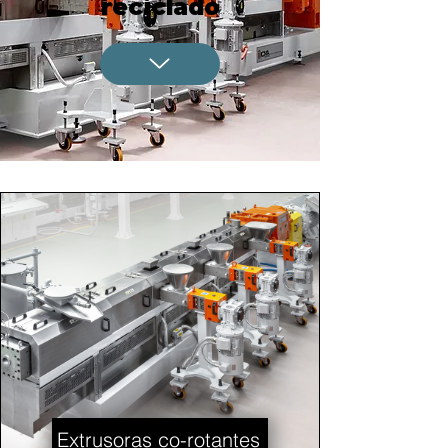
reciclado
Extrusoras co-rotantes