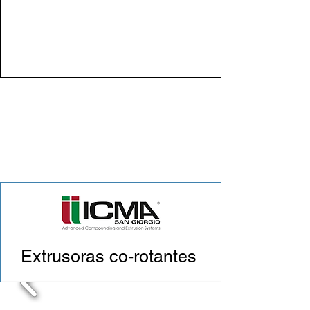
Extrusoras co-rotantes